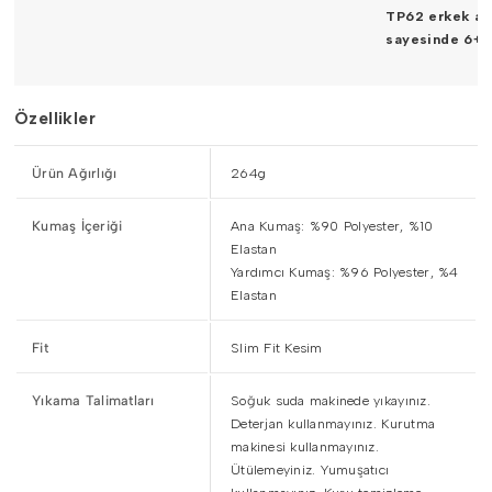
TP62 erkek an
sayesinde 6+ s
Özellikler
Ürün Ağırlığı
264g
Kumaş İçeriği
Ana Kumaş: %90 Polyester, %10
Elastan
Yardımcı Kumaş: %96 Polyester, %4
Elastan
Fit
Slim Fit Kesim
Yıkama Talimatları
Soğuk suda makinede yıkayınız.
Deterjan kullanmayınız. Kurutma
makinesi kullanmayınız.
Ütülemeyiniz. Yumuşatıcı