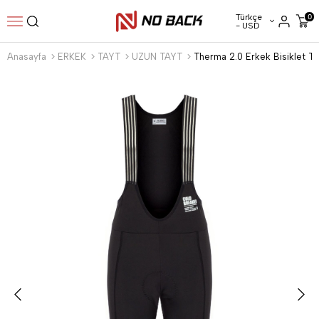
Türkçe
0
- USD
Anasayfa
ERKEK
TAYT
UZUN TAYT
Therma 2.0 Erkek Bisiklet Ta