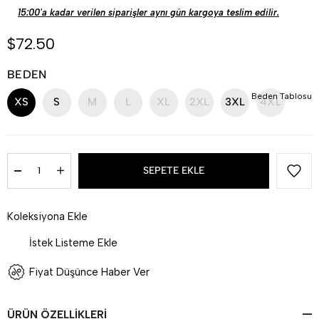
15:00'a kadar verilen siparişler aynı gün kargoya teslim edilir.
$72.50
BEDEN
Beden Tablosu
XS
S
M
L
XL
2XL
3XL
4XL
Koleksiyona Ekle
İstek Listeme Ekle
Fiyat Düşünce Haber Ver
ÜRÜN ÖZELLIKLERI