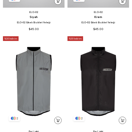
ELO-02
ELO-02
Siyah
Krem
ELO-02 Erkek Bisiklet Yeleği
ELO-02 Erkek Bisiklet Yeleği
$45.00
$45.00
%30
İndirim
%30
İndirim
2
2
Pro Light
Pro Light