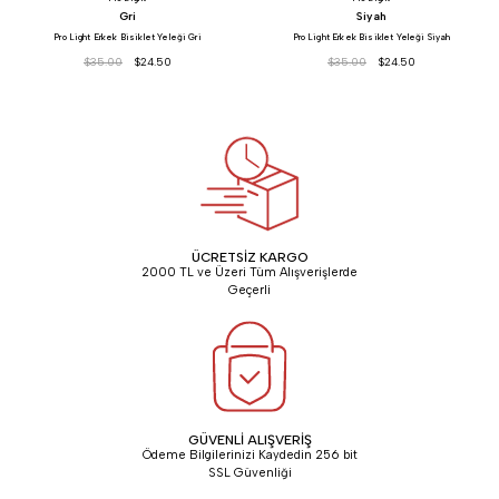
Gri
Siyah
Pro Light Erkek Bisiklet Yeleği Gri
Pro Light Erkek Bisiklet Yeleği Siyah
$35.00
$24.50
$35.00
$24.50
ÜCRETSİZ KARGO
2000 TL ve Üzeri Tüm Alışverişlerde
Geçerli
GÜVENLİ ALIŞVERİŞ
Ödeme Bilgilerinizi Kaydedin 256 bit
SSL Güvenliği