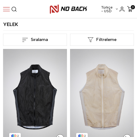
Türkçe
0
- USD
YELEK
Sıralama
Filtreleme
2
2