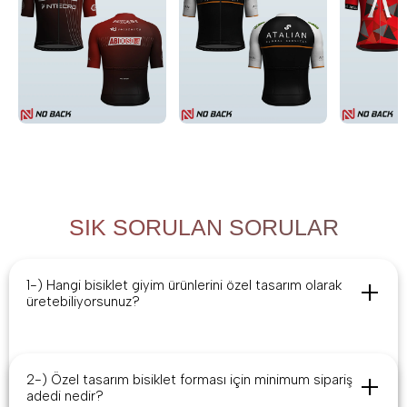
SIK SORULAN SORULAR
1-) Hangi bisiklet giyim ürünlerini özel tasarım olarak
üretebiliyorsunuz?
Bisiklet formaları, taytları, rüzgarlık yelekleri, kışlık bisiklet
ceketleri ve eldivenler gibi bisiklet giyim ürünleri üzerine özel
2-) Özel tasarım bisiklet forması için minimum sipariş
tasarım siparişler alıyoruz. Özel bir isteğiniz varsa lütfen bizimle
adedi nedir?