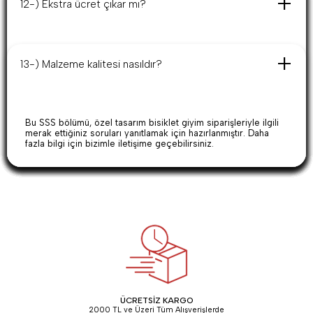
12-) Ekstra ücret çıkar mı?
Hayır. Tasarım ve kargo dahil, sipariş başında belirtilen tutar
dışında ekstra ücret çıkarılmaz.
13-) Malzeme kalitesi nasıldır?
Yüksek kaliteli malzemeler ve işçilik ile üretim yapılır. Müşteri
memnuniyeti önceliğimizdir.
Bu SSS bölümü, özel tasarım bisiklet giyim siparişleriyle ilgili
merak ettiğiniz soruları yanıtlamak için hazırlanmıştır. Daha
fazla bilgi için bizimle iletişime geçebilirsiniz.
ÜCRETSİZ KARGO
2000 TL ve Üzeri Tüm Alışverişlerde