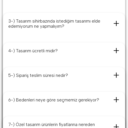
iletişime geçin.
Her bir kalem ürün siparişi için minimum üretim adedi 5 adettir.
3-) Tasarım sihirbazında istediğim tasarımı elde
edemiyorum ne yapmalıyım?
Tasarım sihirbazında ekleyemediğiniz desenler, tasarımlar için
lütfen bizimle
info@nobackcycling.com
adresinden iletişime
4-) Tasarım ücretli midir?
geçin, sizlere yardımcı olalım.
Hayır, tasarım sihirbazımızdan yapacağınız tasarımlar tamamen
ücretsizdir. Sipariş vereceğiniz durumda sizlere ileteceğimiz ilk
5-) Sipariş teslim süresi nedir?
tasarım ücretsizdir. Revizeleriniz için ödeme tamamlanmalıdır.
Teslim süresi yoğunluğa bağlıdır. Ortalama 14 iş günüdür. Net
bilgi için sipariş sırasında bilgi alabilirsiniz.
6-) Bedenleri neye göre seçmemiz gerekiyor?
Sipariş adedinizi netleştirdikten sonra
info@nobackcycling.com
adresinden beden tablosu isteyebilirsiniz.
7-) Özel tasarım ürünlerin fiyatlarına nereden