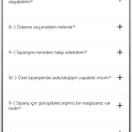
ulaşabilirim?
Sipariş adedinizi belirledikten sonra
info@nobackcycling.com
adresinden güncel fiyat alabilirsiniz.
8-) Ödeme seçenekleri nelerdir?
Havale/EFT ve kredi kartı ile ödeme yapabilirsiniz. Kredi kartı ile
12 taksite kadar imkan sağlanmaktadır.
9-) Siparişimi nereden takip edebilirim?
Siparişlerim bölümünden takibini yapabilirsiniz.
10-) Özel siparişlerde iade/değişim yapabilir miyim?
Hayır. Özel üretim olduğu için iade ve değişim mümkün değildir.
11-) Sipariş için görüşebileceğimiz bir mağazanız var
mıdır?
İstanbul ofisimizi ziyaret edebilirsiniz. 0(551) 561 58 61
üzerinden randevu alınız.