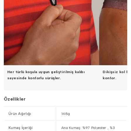
Her türlü koşula uygun geliştirilmiş kalıbı
Dikişsiz kol 
sayesinde konforlu sürüşler.
konfor.
Özellikler
Ürün Ağırlığı
148g
Kumaş İçeriği
Ana Kumaş: %97 Polyester , %3