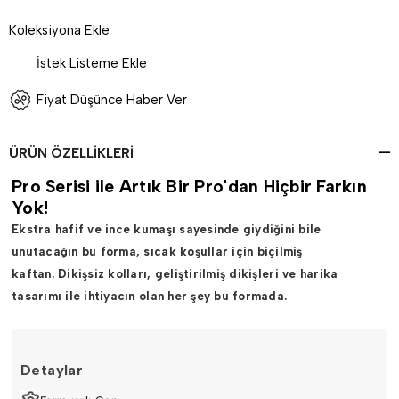
Koleksiyona Ekle
İstek Listeme Ekle
Fiyat Düşünce Haber Ver
ÜRÜN ÖZELLIKLERI
Pro Serisi ile Artık Bir Pro'dan Hiçbir Farkın
Yok!
Ekstra hafif ve ince kumaşı sayesinde
giydiğini bile
unutacağın
bu forma, sıcak koşullar için biçilmiş
kaftan.
Dikişsiz kolları
, geliştirilmiş dikişleri ve
harika
tasarımı
ile ihtiyacın olan her şey bu formada.
Detaylar