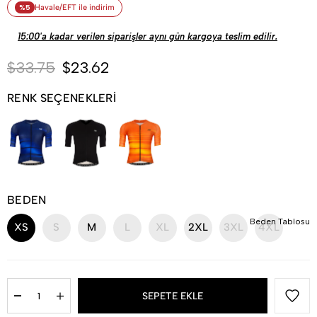
%5
Havale/EFT ile indirim
15:00'a kadar verilen siparişler aynı gün kargoya teslim edilir.
$33.75
$23.62
RENK SEÇENEKLERİ
BEDEN
Beden Tablosu
XS
S
M
L
XL
2XL
3XL
4XL